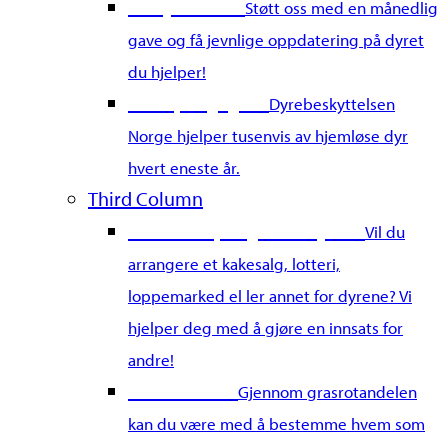
Bli dyrefadder
Støtt oss med en månedlig
gave og få jevnlige oppdatering på dyret
du hjelper!
Gi en pengegave
Dyrebeskyttelsen
Norge hjelper tusenvis av hjemløse dyr
hvert eneste år.
Third Column
Samle inn penger for dyrene
Vil du
arrangere et kakesalg, lotteri,
loppemarked el ler annet for dyrene? Vi
hjelper deg med å gjøre en innsats for
andre!
Grasrotandel
Gjennom grasrotandelen
kan du være med å bestemme hvem som