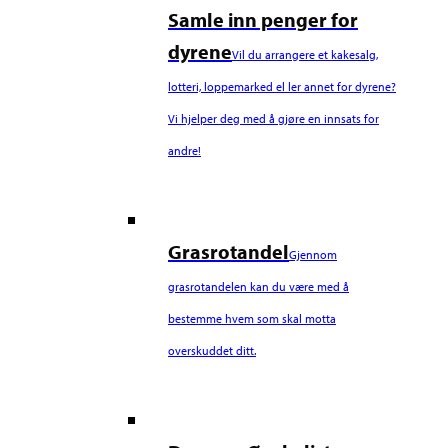
Samle inn penger for
dyrene
Vil du arrangere et kakesalg,
lotteri, loppemarked el ler annet for dyrene?
Vi hjelper deg med å gjøre en innsats for
andre!
Grasrotandel
Gjennom
grasrotandelen kan du være med å
bestemme hvem som skal motta
overskuddet ditt.