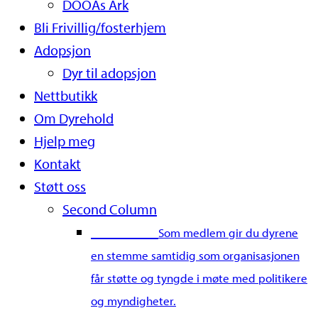
DOOAs Ark
Bli Frivillig/fosterhjem
Adopsjon
Dyr til adopsjon
Nettbutikk
Om Dyrehold
Hjelp meg
Kontakt
Støtt oss
Second Column
Bli medlem
Som medlem gir du dyrene
en stemme samtidig som organisasjonen
får støtte og tyngde i møte med politikere
og myndigheter.