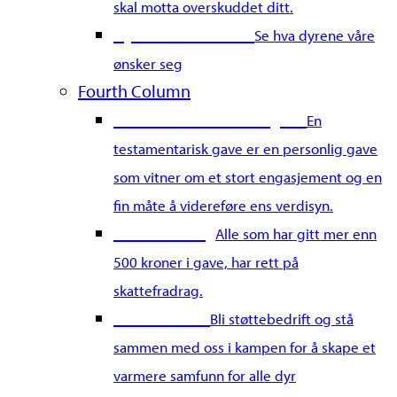
skal motta overskuddet ditt.
Dyrenes Ønskeliste
Se hva dyrene våre
ønsker seg
Fourth Column
Gi en testamentarisk gave
En
testamentarisk gave er en personlig gave
som vitner om et stort engasjement og en
fin måte å videreføre ens verdisyn.
Skattefradrag
Alle som har gitt mer enn
500 kroner i gave, har rett på
skattefradrag.
Støttebedrift
Bli støttebedrift og stå
sammen med oss i kampen for å skape et
varmere samfunn for alle dyr