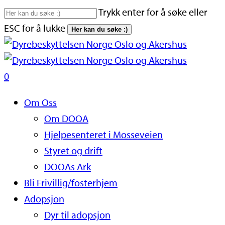
Skip
Trykk enter for å søke eller
to
ESC for å lukke
Her kan du søke :)
main
Close
content
Search
search
0
Naviger
Om Oss
Om DOOA
Hjelpesenteret i Mosseveien
Styret og drift
DOOAs Ark
Bli Frivillig/fosterhjem
Adopsjon
Dyr til adopsjon