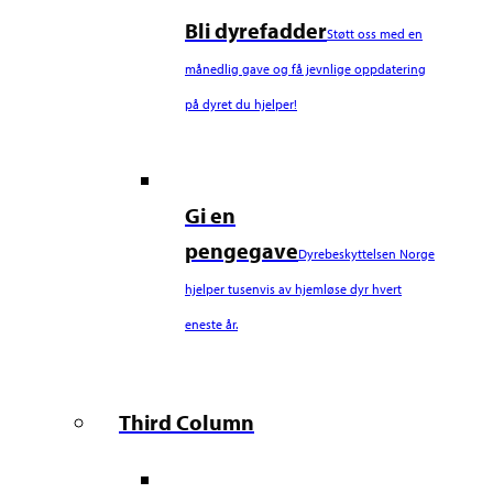
Bli dyrefadder
Støtt oss med en
månedlig gave og få jevnlige oppdatering
på dyret du hjelper!
Gi en
pengegave
Dyrebeskyttelsen Norge
hjelper tusenvis av hjemløse dyr hvert
eneste år.
Third Column