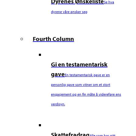
Dyrenes Ønskeliste
Se hva
dyrene våre ønsker seg
Fourth Column
Gi en testamentarisk
gave
En testamentarisk gave er en
personlig gave som vitner om et stort
engasjement og en fin måte å videreføre ens
verdisyn.
Skattefradrag
Alle som har gitt