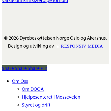
Varsle om kritikkverdige forhold
©
2026
Dyrebeskyttelsen Norge Oslo og Akershus.
Design og utvikling av
RESPONSIV MEDIA
Share
Share
Share
Share
Pin
Close
Om Oss
Menu
Om DOOA
Hjelpesenteret i Mosseveien
Styret og drift