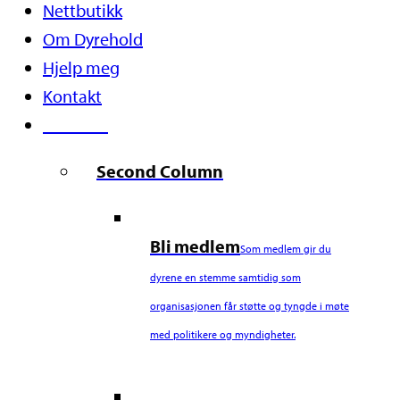
Nettbutikk
Om Dyrehold
Hjelp meg
Kontakt
Støtt oss
Second Column
Bli medlem
Som medlem gir du
dyrene en stemme samtidig som
organisasjonen får støtte og tyngde i møte
med politikere og myndigheter.