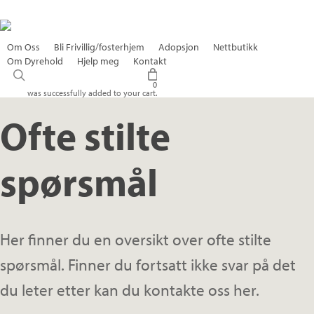
Skip
to
Om Oss
Bli Frivillig/fosterhjem
Adopsjon
Nettbutikk
main
Om Dyrehold
Hjelp meg
Kontakt
Støtt oss
search
content
0
was successfully added to your cart.
Ofte stilte
spørsmål
Her finner du en oversikt over ofte stilte
spørsmål. Finner du fortsatt ikke svar på det
du leter etter kan du kontakte oss her.