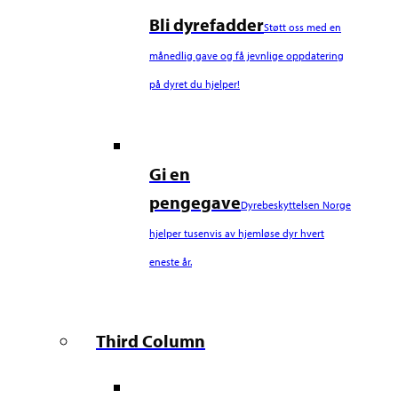
Bli dyrefadder
Støtt oss med en
månedlig gave og få jevnlige oppdatering
på dyret du hjelper!
Gi en
pengegave
Dyrebeskyttelsen Norge
hjelper tusenvis av hjemløse dyr hvert
eneste år.
Third Column