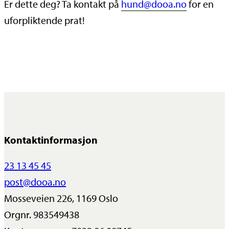
Er dette deg? Ta kontakt på
hund@dooa.no
for en
uforpliktende prat!
Kontaktinformasjon
23 13 45 45
post@dooa.no
Mosseveien 226, 1169 Oslo
Orgnr. 983549438