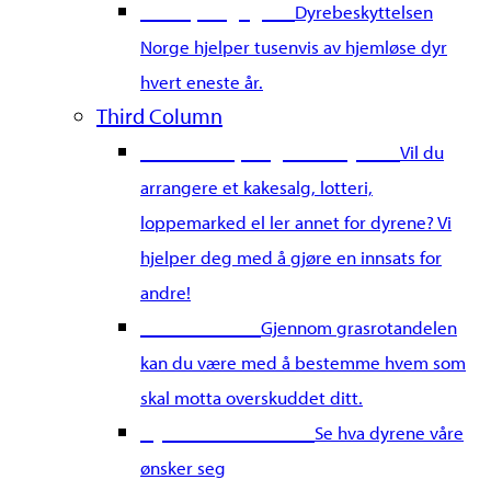
Gi en pengegave
Dyrebeskyttelsen
Norge hjelper tusenvis av hjemløse dyr
hvert eneste år.
Third Column
Samle inn penger for dyrene
Vil du
arrangere et kakesalg, lotteri,
loppemarked el ler annet for dyrene? Vi
hjelper deg med å gjøre en innsats for
andre!
Grasrotandel
Gjennom grasrotandelen
kan du være med å bestemme hvem som
skal motta overskuddet ditt.
Dyrenes Ønskeliste
Se hva dyrene våre
ønsker seg