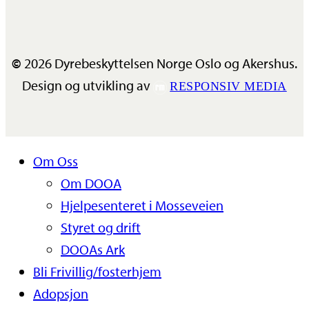
©
2026
Dyrebeskyttelsen Norge Oslo og Akershus.
Design og utvikling av
RESPONSIV MEDIA
Close
Om Oss
Menu
Om DOOA
Hjelpesenteret i Mosseveien
Styret og drift
DOOAs Ark
Bli Frivillig/fosterhjem
Adopsjon