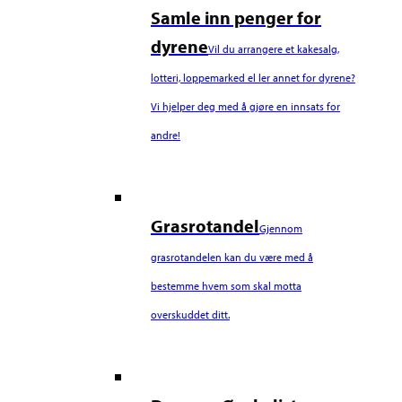
Samle inn penger for
dyrene
Vil du arrangere et kakesalg,
lotteri, loppemarked el ler annet for dyrene?
Vi hjelper deg med å gjøre en innsats for
andre!
Grasrotandel
Gjennom
grasrotandelen kan du være med å
bestemme hvem som skal motta
overskuddet ditt.