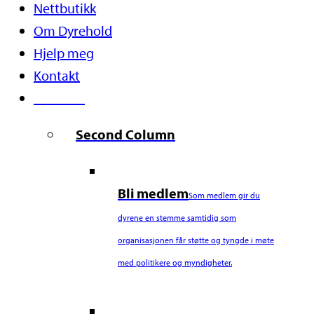
Nettbutikk
Om Dyrehold
Hjelp meg
Kontakt
Støtt oss
Second Column
Bli medlem
Som medlem gir du
dyrene en stemme samtidig som
organisasjonen får støtte og tyngde i møte
med politikere og myndigheter.