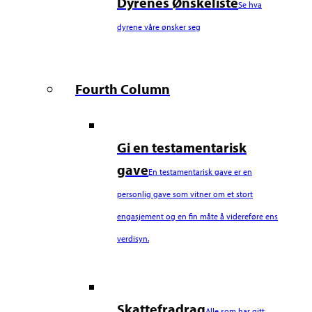
Dyrenes Ønskeliste
Se hva
dyrene våre ønsker seg
Fourth Column
Gi en testamentarisk
gave
En testamentarisk gave er en
personlig gave som vitner om et stort
engasjement og en fin måte å videreføre ens
verdisyn.
Skattefradrag
Alle som har gitt