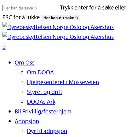
Skip
Trykk enter for å søke eller
to
ESC for å lukke
Her kan du søke :)
main
Close
content
Search
search
0
Naviger
Om Oss
Om DOOA
Hjelpesenteret i Mosseveien
Styret og drift
DOOAs Ark
Bli Frivillig/fosterhjem
Adopsjon
Dyr til adopsjon