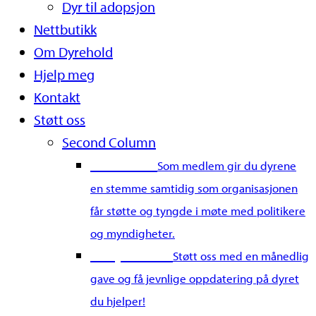
Dyr til adopsjon
Nettbutikk
Om Dyrehold
Hjelp meg
Kontakt
Støtt oss
Second Column
Bli medlem
Som medlem gir du dyrene
en stemme samtidig som organisasjonen
får støtte og tyngde i møte med politikere
og myndigheter.
Bli dyrefadder
Støtt oss med en månedlig
gave og få jevnlige oppdatering på dyret
du hjelper!