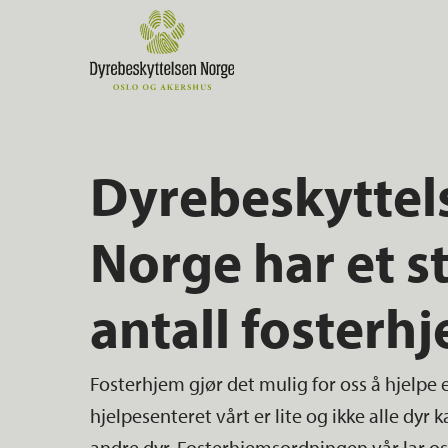
Skip
to
main
content
Dyrebeskyttel
Norge har et s
antall fosterh
Fosterhjem gjør det mulig for oss å hjelpe e
hjelpesenteret vårt er lite og ikke alle dyr k
andre dyr. Fosterhjemsordningen vår lar oss