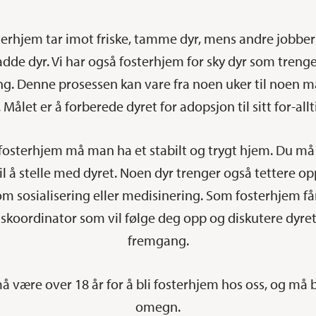
erhjem tar imot friske, tamme dyr, mens andre jobbe
kadde dyr. Vi har også fosterhjem for sky dyr som trenge
ing. Denne prosessen kan vare fra noen uker til noen
Målet er å forberede dyret for adopsjon til sitt for-all
fosterhjem må man ha et stabilt og trygt hjem. Du må
til å stelle med dyret. Noen dyr trenger også tettere o
m sosialisering eller medisinering. Som fosterhjem få
skoordinator som vil følge deg opp og diskutere dyre
fremgang.
å være over 18 år for å bli fosterhjem hos oss, og må b
omegn.