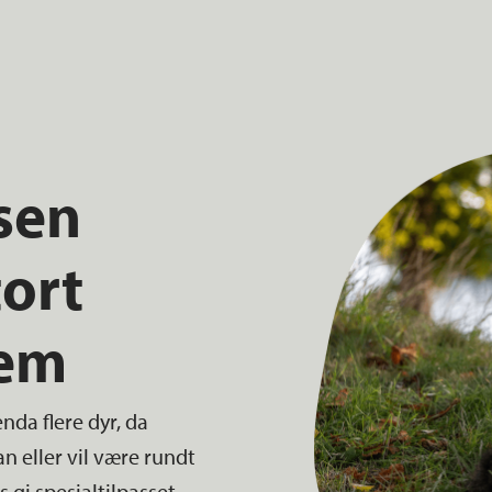
sen
tort
jem
nda flere dyr, da
an eller vil være rundt
 gi spesialtilpasset