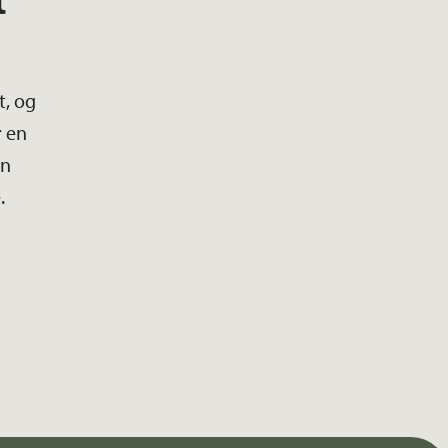
t, og
r en
nn
.