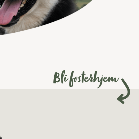
Bli fosterhjem
t