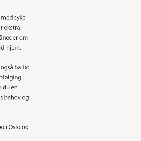
r med syke
r ekstra
 måneder om
tid-hjem.
 også ha tid
ppfølging
r du en
ts behov og
o i Oslo og