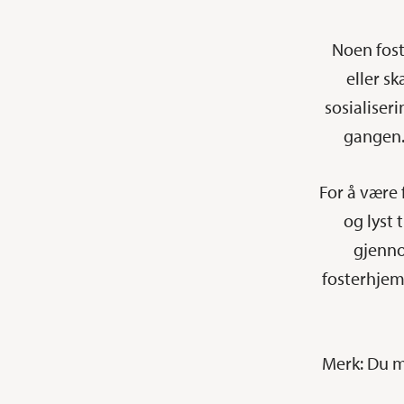
Noen fost
eller s
sosialiser
gangen. 
For å være 
og lyst 
gjenno
fosterhjem
Merk: Du m