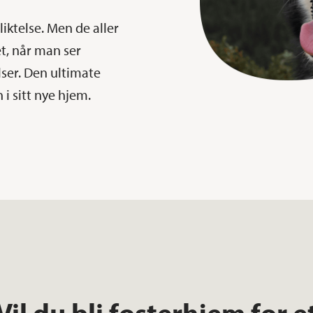
iktelse. Men de aller
et, når man ser
ser. Den ultimate
 i sitt nye hjem.
Vil du bli fosterhjem for e