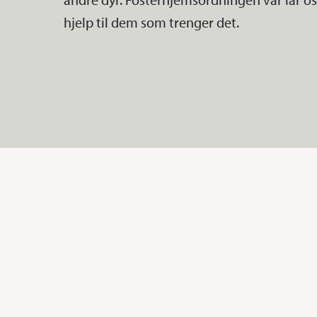
hjelp til dem som trenger det.
Trykk enter for å søke eller ESC for å lukke