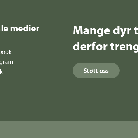
Mange dyr t
ale medier
derfor treng
book
agram
Støtt oss
k