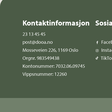
Kontaktinformasjon
Sosi
23 13 45 45
post@dooa.no
Face
Mosseveien 226, 1169 Oslo
Inst
Orgnr. 983549438
TikTo
Kontonummer: 7032.06.09745
Vippsnummer: 12260