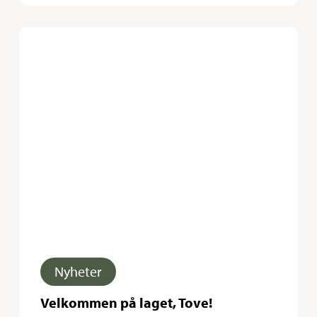
Velkommen
på
laget,
Tove!
Nyheter
Velkommen på laget, Tove!