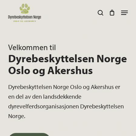
Skip
Navig
search
to
main
content
Velkommen til
Dyrebeskyttelsen Norge
Oslo og Akershus
Dyrebeskyttelsen Norge Oslo og Akershus er
en del av den landsdekkende
dyrevelferdsorganisasjonen Dyrebeskyttelsen
Norge.