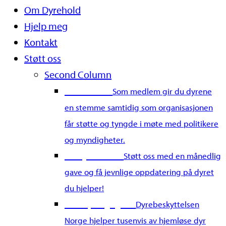
Om Dyrehold
Hjelp meg
Kontakt
Støtt oss
Second Column
Bli medlem
Som medlem gir du dyrene
en stemme samtidig som organisasjonen
får støtte og tyngde i møte med politikere
og myndigheter.
Bli dyrefadder
Støtt oss med en månedlig
gave og få jevnlige oppdatering på dyret
du hjelper!
Gi en pengegave
Dyrebeskyttelsen
Norge hjelper tusenvis av hjemløse dyr