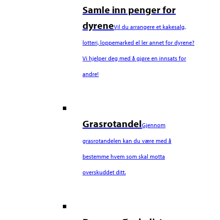
Samle inn penger for
dyrene
Vil du arrangere et kakesalg,
lotteri, loppemarked el ler annet for dyrene?
Vi hjelper deg med å gjøre en innsats for
andre!
Grasrotandel
Gjennom
grasrotandelen kan du være med å
bestemme hvem som skal motta
overskuddet ditt.