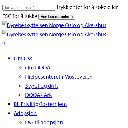
Skip
Trykk enter for å søke eller
to
ESC for å lukke
Her kan du søke :)
main
Close
content
Search
search
0
Naviger
Om Oss
Om DOOA
Hjelpesenteret i Mosseveien
Styret og drift
DOOAs Ark
Bli Frivillig/fosterhjem
Adopsjon
Dyr til adopsjon