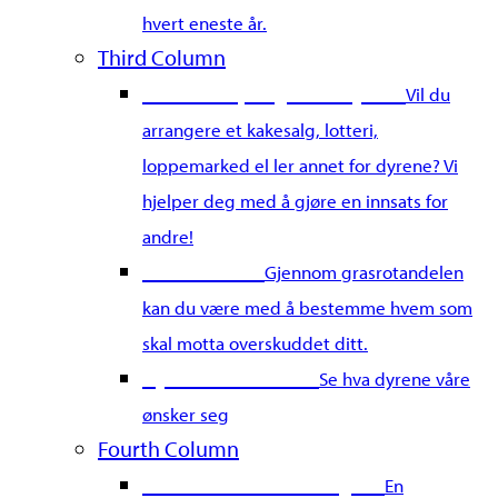
hvert eneste år.
Third Column
Samle inn penger for dyrene
Vil du
arrangere et kakesalg, lotteri,
loppemarked el ler annet for dyrene? Vi
hjelper deg med å gjøre en innsats for
andre!
Grasrotandel
Gjennom grasrotandelen
kan du være med å bestemme hvem som
skal motta overskuddet ditt.
Dyrenes Ønskeliste
Se hva dyrene våre
ønsker seg
Fourth Column
Gi en testamentarisk gave
En