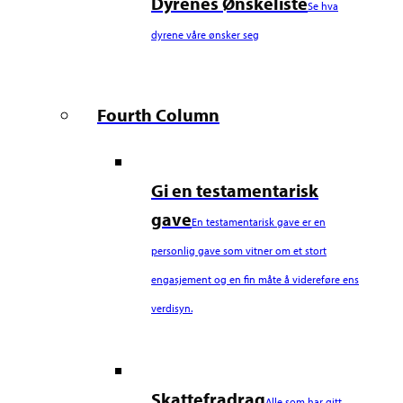
Dyrenes Ønskeliste
Se hva
dyrene våre ønsker seg
Fourth Column
Gi en testamentarisk
gave
En testamentarisk gave er en
personlig gave som vitner om et stort
engasjement og en fin måte å videreføre ens
verdisyn.
Skattefradrag
Alle som har gitt