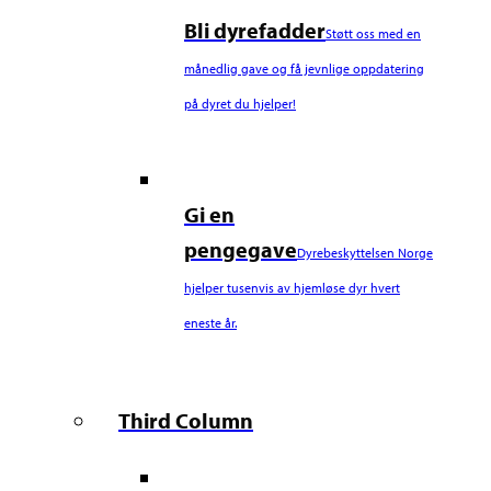
Bli dyrefadder
Støtt oss med en
månedlig gave og få jevnlige oppdatering
på dyret du hjelper!
Gi en
pengegave
Dyrebeskyttelsen Norge
hjelper tusenvis av hjemløse dyr hvert
eneste år.
Third Column