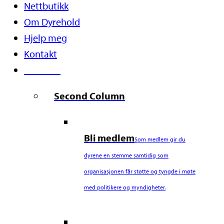
Nettbutikk
Om Dyrehold
Hjelp meg
Kontakt
Støtt oss
Second Column
Bli medlem
Som medlem gir du
dyrene en stemme samtidig som
organisasjonen får støtte og tyngde i møte
med politikere og myndigheter.