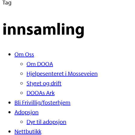
Tag
innsamling
Close
Om Oss
Menu
Om DOOA
Hjelpesenteret i Mosseveien
Styret og drift
DOOAs Ark
Bli Frivillig/fosterhjem
Adopsjon
Dyr til adopsjon
Nettbutikk